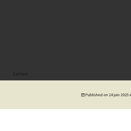
s
Contact
 Alyssa
Published on
24 juin 2025
i
 Gaïa
 Tatiana
 Tom Mac Gregor