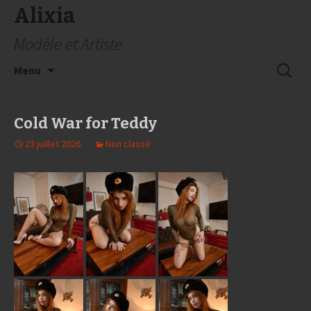
Alixia
Modèle et Artiste
Aller
Recherc
Menu
au
contenu
Cold War for Teddy
23 juillet 2026
Non classé