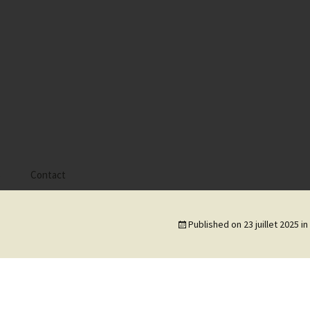
s
Contact
 Alyssa
Published on
23 juillet 2025
in
 Gaïa
 Tatiana
 Tom Mac Gregor