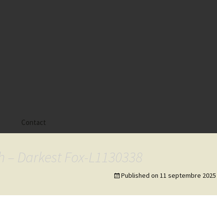
s
Contact
 Alyssa
h – Darkest Fox-L1130338
 Gaïa
Published on
11 septembre 2025
 Tatiana
 Tom Mac Gregor