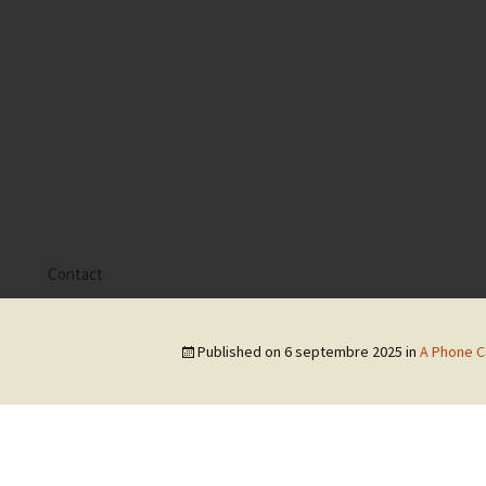
s
Contact
 Alyssa
Published on
6 septembre 2025
in
A Phone Ca
 Gaïa
 Tatiana
 Tom Mac Gregor