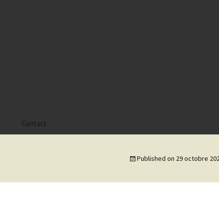
s
Contact
 Alyssa
Published on
29 octobre 20
 Gaïa
 Tatiana
 Tom Mac Gregor