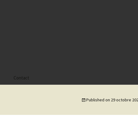
s
Contact
 Alyssa
Published on
29 octobre 20
 Gaïa
 Tatiana
 Tom Mac Gregor