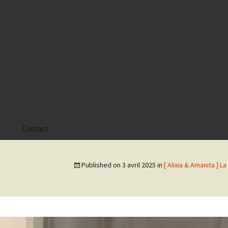
s
Contact
 Alyssa
Published on
3 avril 2025
in
[ Alixia & Amanita ] 
 Gaïa
 Tatiana
 Tom Mac Gregor