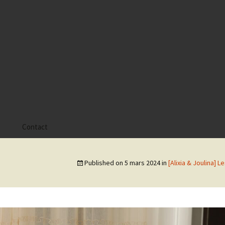
s
Contact
 Alyssa
Published on
5 mars 2024
in
[Alixia & Joulina] 
 Gaïa
 Tatiana
 Tom Mac Gregor