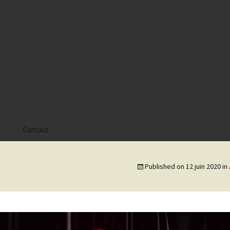
s
Contact
 Alyssa
Published on
12 juin 2020
in
 Gaïa
 Tatiana
 Tom Mac Gregor