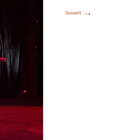
→
Suivant