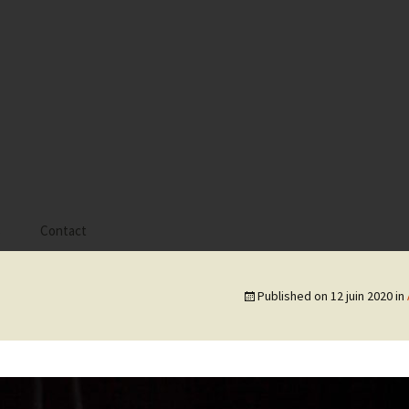
s
Contact
 Alyssa
Published on
12 juin 2020
in
 Gaïa
 Tatiana
 Tom Mac Gregor