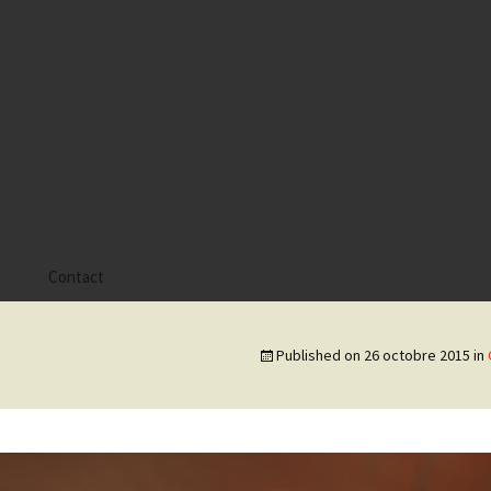
s
Contact
 Alyssa
Published on
26 octobre 2015
in
 Gaïa
 Tatiana
 Tom Mac Gregor