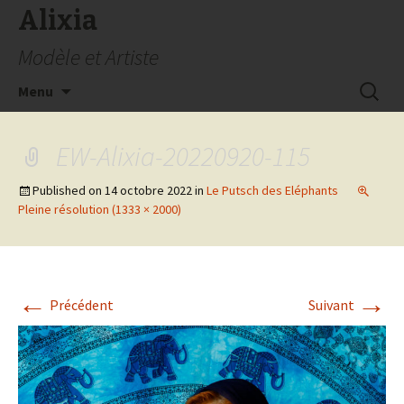
Alixia
Modèle et Artiste
Aller
Recherc
Menu
au
contenu
EW-Alixia-20220920-115
Published on
14 octobre 2022
in
Le Putsch des Eléphants
Pleine résolution (1333 × 2000)
←
→
Précédent
Suivant