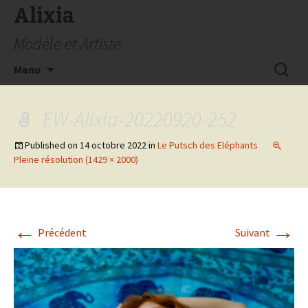
Alixia
Modèle et Artiste
Aller
Recherc
Menu
au
contenu
EW-Alixia-20220920-252
Published on
14 octobre 2022
in
Le Putsch des Eléphants
Pleine résolution (1429 × 2000)
←
→
Précédent
Suivant