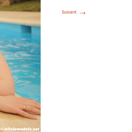
→
Suivant