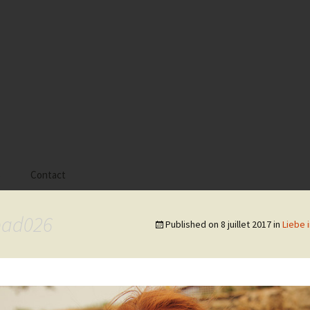
s
Contact
 Alyssa
bad026
Published on
8 juillet 2017
in
Liebe
 Gaïa
 Tatiana
 Tom Mac Gregor