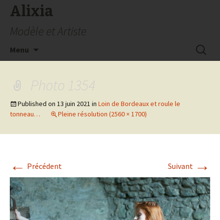
Alixia
Modèle et Artiste
Aller
Recherc
Menu
au
contenu
Photo 1354
Published on
13 juin 2021
in
Loin de Bordeaux et roule le
tonneau…
Pleine résolution (2560 × 1700)
←
→
Précédent
Suivant