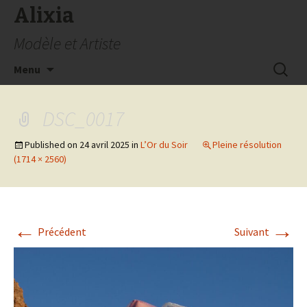
Alixia
Modèle et Artiste
Aller
Recherc
Menu
au
contenu
DSC_0017
Published on
24 avril 2025
in
L’Or du Soir
Pleine résolution
(1714 × 2560)
←
→
Précédent
Suivant