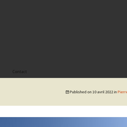
s
Contact
 Alyssa
Published on
10 avril 2022
in
Pierr
 Gaïa
 Tatiana
 Tom Mac Gregor