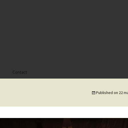
s
Contact
 Alyssa
Published on
22 ma
 Gaïa
 Tatiana
 Tom Mac Gregor