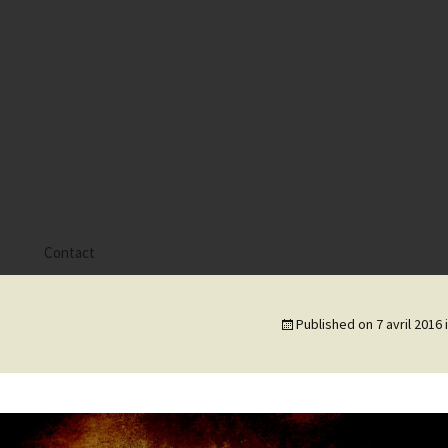
s
Contact
 Alyssa
Published on
7 avril 2016
 Gaïa
 Tatiana
 Tom Mac Gregor