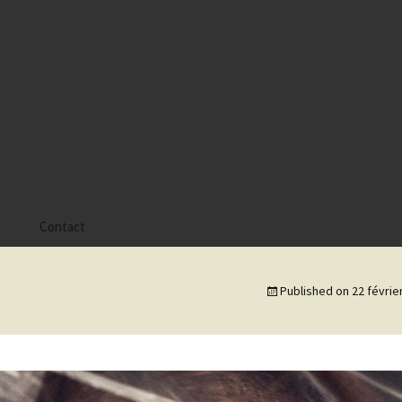
s
Contact
 Alyssa
Published on
22 févrie
 Gaïa
 Tatiana
 Tom Mac Gregor