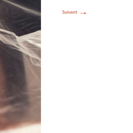
→
Suivant