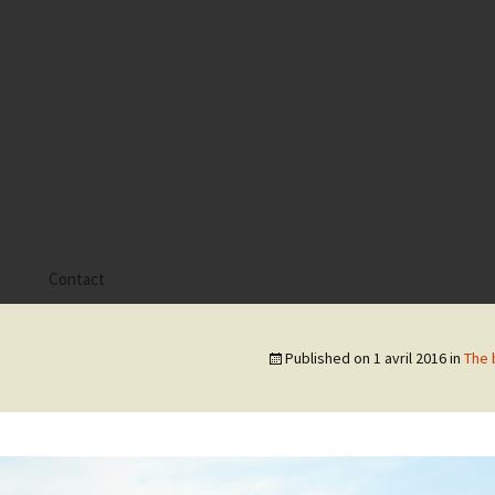
s
Contact
 Alyssa
Published on
1 avril 2016
in
The 
 Gaïa
 Tatiana
 Tom Mac Gregor