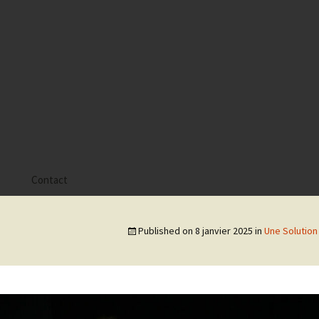
s
Contact
 Alyssa
Published on
8 janvier 2025
in
Une Solution
 Gaïa
 Tatiana
 Tom Mac Gregor