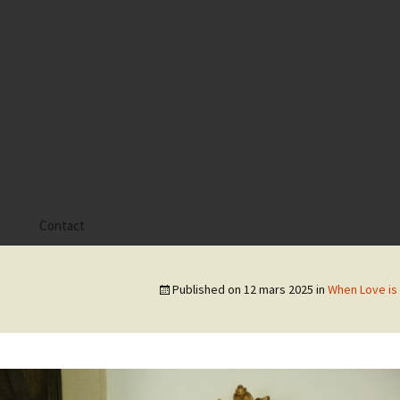
s
Contact
 Alyssa
Published on
12 mars 2025
in
When Love i
 Gaïa
 Tatiana
 Tom Mac Gregor