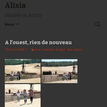
Alixia
Modèle et Artiste
Aller
Recherc
Menu
au
contenu
A l’ouest, rien de nouveau
12 avril 2017
avec Tom Mac Gregor
,
Non classé