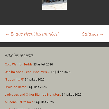
Navigation
←
Et que vivent les mariées!
Galaxies
→
des
Articles récents
articles
Cold War for Teddy
23 juillet 2026
Une balade au coeur de Paris…
16 juillet 2026
Nippon ! 日本
14 juillet 2026
Drôle de Dame
14 juillet 2026
Ladybugs and Other Blurried Monsters
14 juillet 2026
A Phone Call to Rain
14 juillet 2026