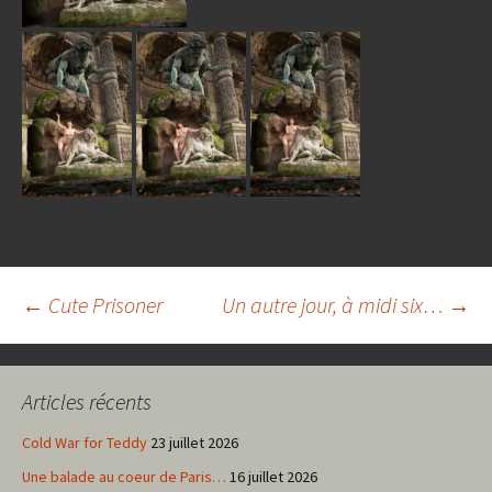
Navigation
←
Cute Prisoner
Un autre jour, à midi six…
→
des
Articles récents
articles
Cold War for Teddy
23 juillet 2026
Une balade au coeur de Paris…
16 juillet 2026