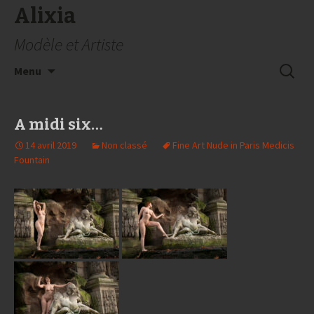
Alixia
Modèle et Artiste
Aller
Recherc
Menu
au
contenu
A midi six…
14 avril 2019
Non classé
Fine Art Nude in Paris Medicis
Fountain