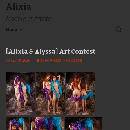
Alixia
Modèle et Artiste
Aller
Recherc
Menu
au
contenu
[Alixia & Alyssa] Art Contest
22 juin 2026
avec Alyssa
,
Non classé