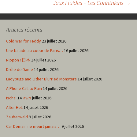
Jeux Fluides – Les Corinthiens
→
des
Articles récents
articles
Cold War for Teddy
23 juillet 2026
Une balade au coeur de Paris…
16 juillet 2026
Nippon ! 日本
14 juillet 2026
Drôle de Dame
14 juillet 2026
Ladybugs and Other Blurried Monsters
14 juillet 2026
A Phone Call to Rain
14 juillet 2026
Ischa! אִשָּׁה
14 juillet 2026
After Hell
14 juillet 2026
Zauberwald
9 juillet 2026
Car Demain ne meurt jamais…
9 juillet 2026