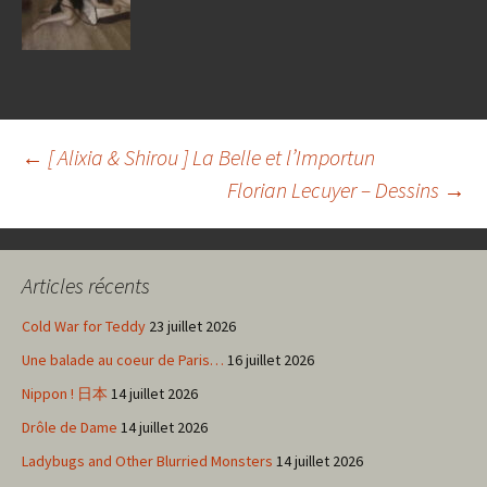
Navigation
←
[ Alixia & Shirou ] La Belle et l’Importun
Florian Lecuyer – Dessins
→
des
Articles récents
articles
Cold War for Teddy
23 juillet 2026
Une balade au coeur de Paris…
16 juillet 2026
Nippon ! 日本
14 juillet 2026
Drôle de Dame
14 juillet 2026
Ladybugs and Other Blurried Monsters
14 juillet 2026