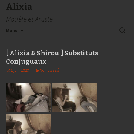
Alixia
Modèle et Artiste
Aller
Recherc
Menu
au
contenu
[ Alixia & Shirou ] Substituts
Conjuguaux
1 juin 2023
Non classé