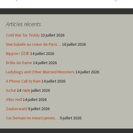
Navigation
des
Articles récents
articles
Cold War for Teddy
23 juillet 2026
Une balade au coeur de Paris…
16 juillet 2026
Nippon ! 日本
14 juillet 2026
Drôle de Dame
14 juillet 2026
Ladybugs and Other Blurried Monsters
14 juillet 2026
A Phone Call to Rain
14 juillet 2026
Ischa! אִשָּׁה
14 juillet 2026
After Hell
14 juillet 2026
Zauberwald
9 juillet 2026
Car Demain ne meurt jamais…
9 juillet 2026