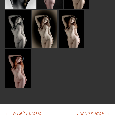
←
By Kelt Eurasia
Sur un nuage
→