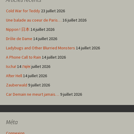
articles
Cold War for Teddy
23 juillet 2026
Une balade au coeur de Paris…
16 juillet 2026
Nippon ! 日本
14 juillet 2026
Drôle de Dame
14 juillet 2026
Ladybugs and Other Blurried Monsters
14 juillet 2026
A Phone Call to Rain
14 juillet 2026
Ischa! אִשָּׁה
14 juillet 2026
After Hell
14 juillet 2026
Zauberwald
9 juillet 2026
Car Demain ne meurt jamais…
9 juillet 2026
Méta
Connexion