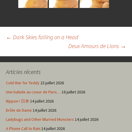
Navigation
←
Dark Skies falling on a Head
Deux Amours de Lions
→
des
Articles récents
articles
Cold War for Teddy
23 juillet 2026
Une balade au coeur de Paris…
16 juillet 2026
Nippon ! 日本
14 juillet 2026
Drôle de Dame
14 juillet 2026
Ladybugs and Other Blurried Monsters
14 juillet 2026
A Phone Call to Rain
14 juillet 2026