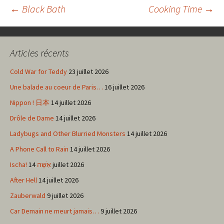
Navigation
←
Black Bath
Cooking Time
→
des
Articles récents
articles
Cold War for Teddy
23 juillet 2026
Une balade au coeur de Paris…
16 juillet 2026
Nippon ! 日本
14 juillet 2026
Drôle de Dame
14 juillet 2026
Ladybugs and Other Blurried Monsters
14 juillet 2026
A Phone Call to Rain
14 juillet 2026
Ischa! אִשָּׁה
14 juillet 2026
After Hell
14 juillet 2026
Zauberwald
9 juillet 2026
Car Demain ne meurt jamais…
9 juillet 2026