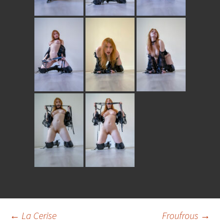
←
La Cerise
Froufrous
→