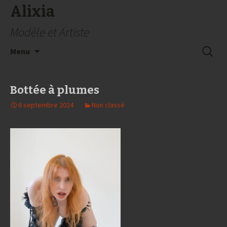
Alixia
Modèle et Artiste
Aller
Recherc
Menu
au
contenu
Bottée à plumes
6 septembre 2024
Non classé