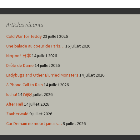
Navigation
des
Articles récents
articles
Cold War for Teddy
23 juillet 2026
Une balade au coeur de Paris…
16 juillet 2026
Nippon ! 日本
14 juillet 2026
Drôle de Dame
14 juillet 2026
Ladybugs and Other Blurried Monsters
14 juillet 2026
A Phone Call to Rain
14 juillet 2026
Ischa! אִשָּׁה
14 juillet 2026
After Hell
14 juillet 2026
Zauberwald
9 juillet 2026
Car Demain ne meurt jamais…
9 juillet 2026