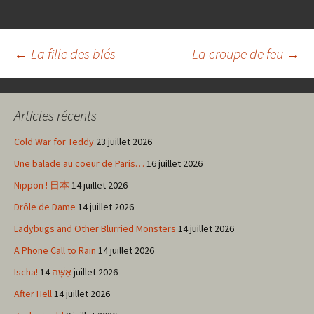
Navigation
←
La fille des blés
La croupe de feu
→
des
Articles récents
articles
Cold War for Teddy
23 juillet 2026
Une balade au coeur de Paris…
16 juillet 2026
Nippon ! 日本
14 juillet 2026
Drôle de Dame
14 juillet 2026
Ladybugs and Other Blurried Monsters
14 juillet 2026
A Phone Call to Rain
14 juillet 2026
Ischa! אִשָּׁה
14 juillet 2026
After Hell
14 juillet 2026