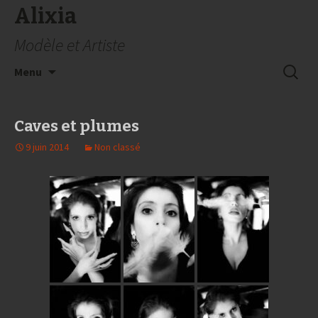
Alixia
Modèle et Artiste
Aller
Recherc
Menu
au
contenu
Caves et plumes
9 juin 2014
Non classé