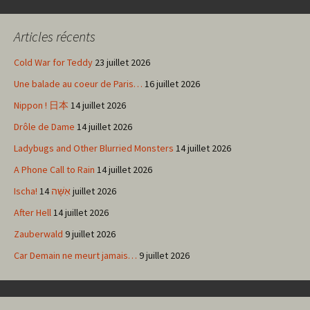
des
Articles récents
articles
Cold War for Teddy
23 juillet 2026
Une balade au coeur de Paris…
16 juillet 2026
Nippon ! 日本
14 juillet 2026
Drôle de Dame
14 juillet 2026
Ladybugs and Other Blurried Monsters
14 juillet 2026
A Phone Call to Rain
14 juillet 2026
Ischa! אִשָּׁה
14 juillet 2026
After Hell
14 juillet 2026
Zauberwald
9 juillet 2026
Car Demain ne meurt jamais…
9 juillet 2026