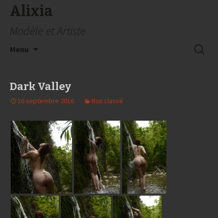
Alixia
Modèle et Artiste
Aller
Recherc
Menu
au
contenu
Dark Valley
16 septembre 2016
Non classé