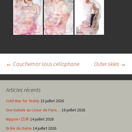
Navigation
←
Cauchemar sous cellophane
Outer skies
→
des
Articles récents
articles
Cold War for Teddy
23 juillet 2026
Une balade au coeur de Paris…
16 juillet 2026
Nippon ! 日本
14 juillet 2026
Drôle de Dame
14 juillet 2026