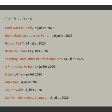
des
Articles récents
articles
Cold War for Teddy
23 juillet 2026
Une balade au coeur de Paris…
16 juillet 2026
Nippon ! 日本
14 juillet 2026
Drôle de Dame
14 juillet 2026
Ladybugs and Other Blurried Monsters
14 juillet 2026
A Phone Call to Rain
14 juillet 2026
Ischa! אִשָּׁה
14 juillet 2026
After Hell
14 juillet 2026
Zauberwald
9 juillet 2026
Car Demain ne meurt jamais…
9 juillet 2026