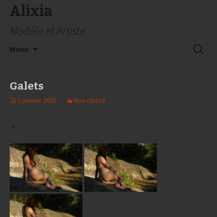
Alixia
Modèle et Artiste
Aller
Recherc
Menu
au
contenu
Galets
2 janvier 2025
Non classé
»