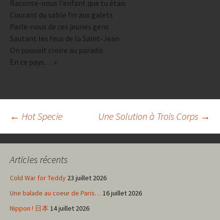
Raconte-nous l’enfant que tu étais
Courant du sable fin aux galets
Parle-nous de ces jeunes gens
Sautant les feux de la Saint-Jean
On pouvait croire au paradis
En ce pays… »
Navigation
←
Hot Specie
Une Solution à Trois Corps
→
des
Articles récents
articles
Cold War for Teddy
23 juillet 2026
Une balade au coeur de Paris…
16 juillet 2026
Nippon ! 日本
14 juillet 2026