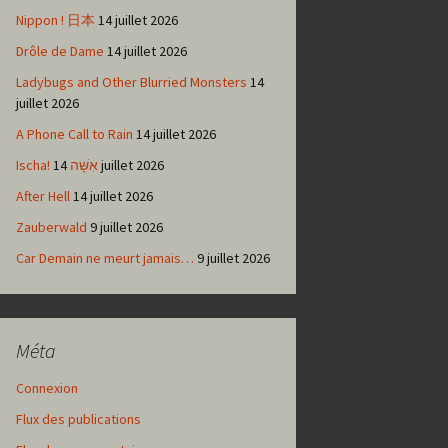
Nippon ! 日本
14 juillet 2026
Drôle de Dame
14 juillet 2026
Ladybugs and Other Blurried Monsters
14
juillet 2026
A Phone Call to Rain
14 juillet 2026
Ischa! אִשָּׁה
14 juillet 2026
After Hell
14 juillet 2026
Zauberwald
9 juillet 2026
Car Demain ne meurt jamais…
9 juillet 2026
Méta
Connexion
Flux des publications