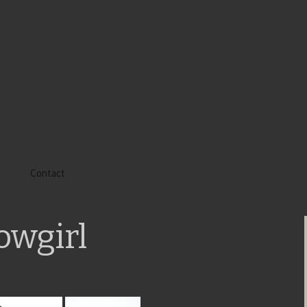
s
Contact
 Alyssa
wgirl
 Gaïa
 Tatiana
 Tom Mac Gregor