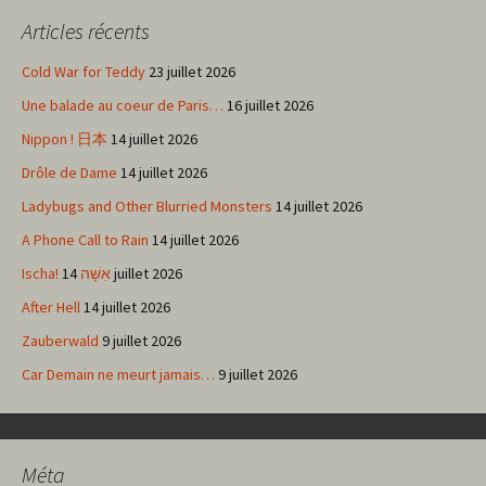
des
Articles récents
articles
Cold War for Teddy
23 juillet 2026
Une balade au coeur de Paris…
16 juillet 2026
Nippon ! 日本
14 juillet 2026
Drôle de Dame
14 juillet 2026
Ladybugs and Other Blurried Monsters
14 juillet 2026
A Phone Call to Rain
14 juillet 2026
Ischa! אִשָּׁה
14 juillet 2026
After Hell
14 juillet 2026
Zauberwald
9 juillet 2026
Car Demain ne meurt jamais…
9 juillet 2026
Méta