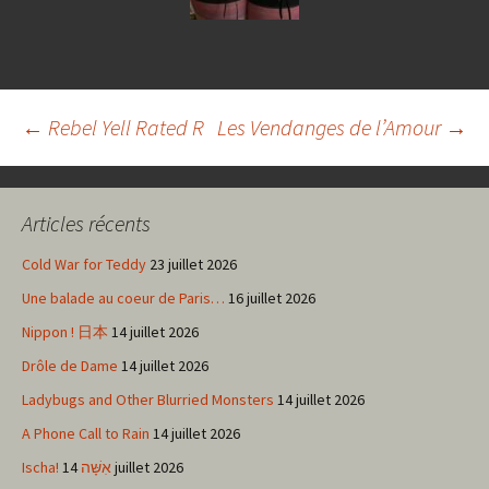
Navigation
←
Rebel Yell Rated R
Les Vendanges de l’Amour
→
des
Articles récents
articles
Cold War for Teddy
23 juillet 2026
Une balade au coeur de Paris…
16 juillet 2026
Nippon ! 日本
14 juillet 2026
Drôle de Dame
14 juillet 2026
Ladybugs and Other Blurried Monsters
14 juillet 2026
A Phone Call to Rain
14 juillet 2026
Ischa! אִשָּׁה
14 juillet 2026