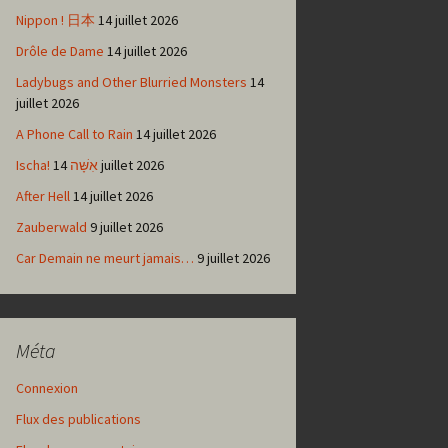
Nippon ! 日本
14 juillet 2026
Drôle de Dame
14 juillet 2026
Ladybugs and Other Blurried Monsters
14
juillet 2026
A Phone Call to Rain
14 juillet 2026
Ischa! אִשָּׁה
14 juillet 2026
After Hell
14 juillet 2026
Zauberwald
9 juillet 2026
Car Demain ne meurt jamais…
9 juillet 2026
Méta
Connexion
Flux des publications