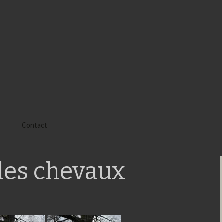
s
Contact
 Alyssa
des chevaux
 Gaïa
 Tatiana
 Tom Mac Gregor