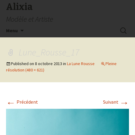
Alixia
Modèle et Artiste
Aller
Recherc
Menu
au
contenu
Lune_Rousse_17
Published on
8 octobre 2013
in
La Lune Rousse
Pleine
résolution (480 × 621)
←
→
Précédent
Suivant