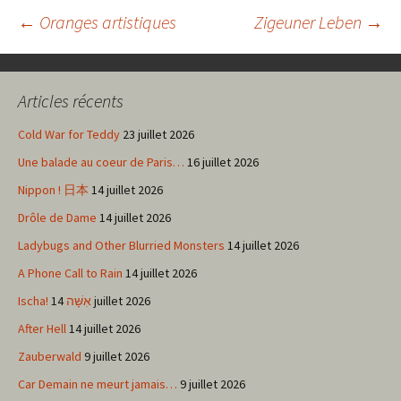
Navigation
←
Oranges artistiques
Zigeuner Leben
→
des
Articles récents
articles
Cold War for Teddy
23 juillet 2026
Une balade au coeur de Paris…
16 juillet 2026
Nippon ! 日本
14 juillet 2026
Drôle de Dame
14 juillet 2026
Ladybugs and Other Blurried Monsters
14 juillet 2026
A Phone Call to Rain
14 juillet 2026
Ischa! אִשָּׁה
14 juillet 2026
After Hell
14 juillet 2026
Zauberwald
9 juillet 2026
Car Demain ne meurt jamais…
9 juillet 2026