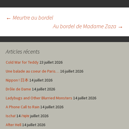
Navigation
←
Meurtre au bordel
Au bordel de Madame Zaza
→
des
Articles récents
articles
Cold War for Teddy
23 juillet 2026
Une balade au coeur de Paris…
16 juillet 2026
Nippon ! 日本
14 juillet 2026
Drôle de Dame
14 juillet 2026
Ladybugs and Other Blurried Monsters
14 juillet 2026
A Phone Call to Rain
14 juillet 2026
Ischa! אִשָּׁה
14 juillet 2026
After Hell
14 juillet 2026