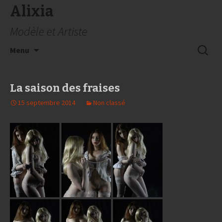
Alixia
Modèle et Artiste
Aller
Recherc
Menu
au
contenu
La saison des fraises
15 septembre 2014
Non classé