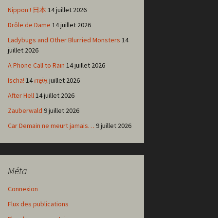
Nippon ! 日本
14 juillet 2026
Drôle de Dame
14 juillet 2026
Ladybugs and Other Blurried Monsters
14
juillet 2026
A Phone Call to Rain
14 juillet 2026
Ischa! אִשָּׁה
14 juillet 2026
After Hell
14 juillet 2026
Zauberwald
9 juillet 2026
Car Demain ne meurt jamais…
9 juillet 2026
Méta
Connexion
Flux des publications