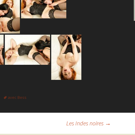
avec Bess
Les Indes noires
→