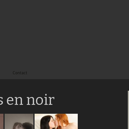
s
Contact
 Alyssa
 en noir
 Gaïa
 Tatiana
 Tom Mac Gregor