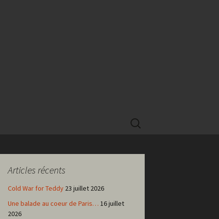
Rechercher :
Articles récents
Cold War for Teddy
23 juillet 2026
Une balade au coeur de Paris…
16 juillet
2026