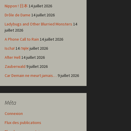
Nippon ! 日本
14 juillet 2026
Drôle de Dame
14 juillet 2026
Ladybugs and Other Blurried Monsters
14
juillet 2026
A Phone Call to Rain
14 juillet 2026
Ischa! אִשָּׁה
14 juillet 2026
After Hell
14 juillet 2026
Zauberwald
9 juillet 2026
Car Demain ne meurt jamais…
9 juillet 2026
Méta
Connexion
Flux des publications