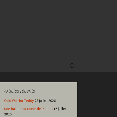
Rechercher :
Articles récents
Cold War for Teddy
23 juillet 2026
Une balade au coeur de Paris…
16 juillet
2026