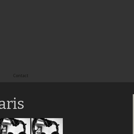
s
Contact
 Alyssa
aris
 Gaïa
 Tatiana
 Tom Mac Gregor