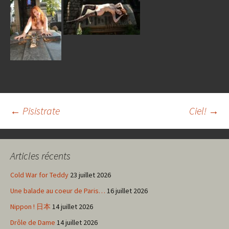
Navigation
←
Pisistrate
Ciel!
→
des
Articles récents
articles
Cold War for Teddy
23 juillet 2026
Une balade au coeur de Paris…
16 juillet 2026
Nippon ! 日本
14 juillet 2026
Drôle de Dame
14 juillet 2026