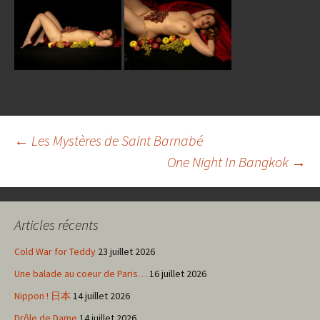
Navigation
←
Les Mystères de Saint Barnabé
One Night In Bangkok
→
des
Articles récents
articles
Cold War for Teddy
23 juillet 2026
Une balade au coeur de Paris…
16 juillet 2026
Nippon ! 日本
14 juillet 2026
Drôle de Dame
14 juillet 2026