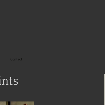
s
Contact
 Alyssa
ints
 Gaïa
 Tatiana
 Tom Mac Gregor