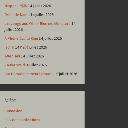
Nippon ! 日本
14 juillet 2026
Drôle de Dame
14 juillet 2026
Ladybugs and Other Blurried Monsters
14
juillet 2026
A Phone Call to Rain
14 juillet 2026
Ischa! אִשָּׁה
14 juillet 2026
After Hell
14 juillet 2026
Zauberwald
9 juillet 2026
Car Demain ne meurt jamais…
9 juillet 2026
Méta
Connexion
Flux des publications